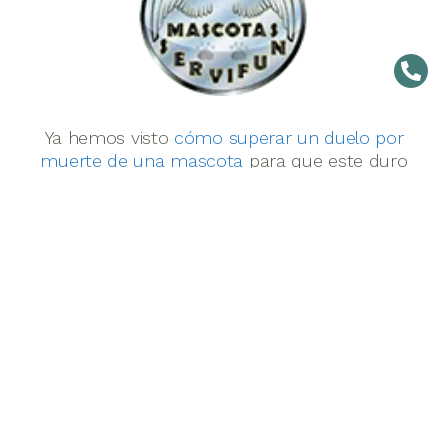
Ya hemos visto
cómo superar un duelo por
muerte de una mascota
para que este duro
momento no se convierta en un episodio
traumático difícil de superar para ti y tus seres
queridos. Ahora queremos contarte que en
Mascotas Servifun
somos tu mejor alternativa
frente a los servicios funerarios de tu amigo
especial de cuatro patas que se ha ido al cielo
Contamos con más de 8 años de experiencia y
trabajamos a diario para hacer del traslado y
cremación de tu mascota, un momento
respetuoso y profesional, en el que te damos la
garantía de que trataremos a tu mascota con